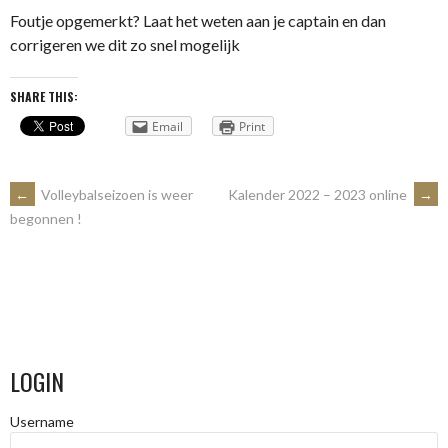
Foutje opgemerkt? Laat het weten aan je captain en dan
corrigeren we dit zo snel mogelijk
SHARE THIS:
Email
Print
POST
←
Volleybalseizoen is weer
Kalender 2022 – 2023 online
→
begonnen !
NAVIGATION
LOGIN
Username