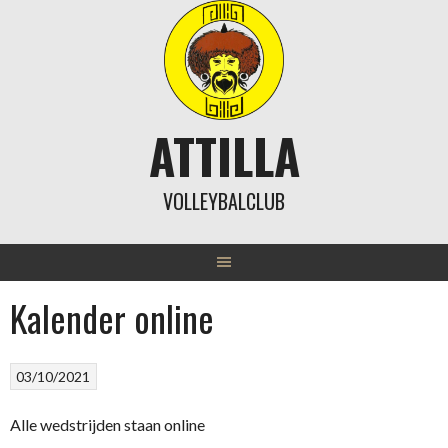
Skip
to
content
ATTILLA
VOLLEYBALCLUB
Kalender online
03/10/2021
Alle wedstrijden staan online