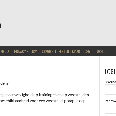
A
MEDIA
PRIVACY POLICY
SPAGHETTI-FESTIJN 8 MAART 2025
TORNOOI
LOGI
Usern
eden?
ag je aanwezigheid op trainingen en op wedstrijden
onbeschikbaarheid voor een wedstrijd, graag je cap
Passw