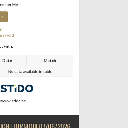
ember Me
er
assword
t with:
Date
Match
No data available in table
//www.stido.be
UCHTTORNOOI! 07/06/2026