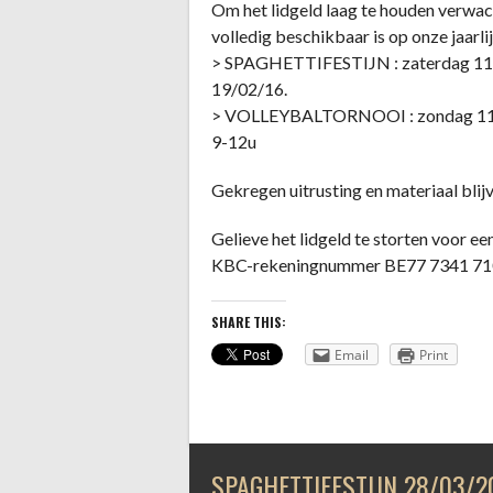
Om het lidgeld laag te houden verwach
volledig beschikbaar is op onze jaarlij
> SPAGHETTIFESTIJN : zaterdag 11 m
19/02/16.
> VOLLEYBALTORNOOI : zondag 11 ju
9-12u
Gekregen uitrusting en materiaal blij
Gelieve het lidgeld te storten voor ee
KBC-rekeningnummer BE77 7341 71
SHARE THIS:
Email
Print
SPAGHETTIFESTIJN 28/03/2