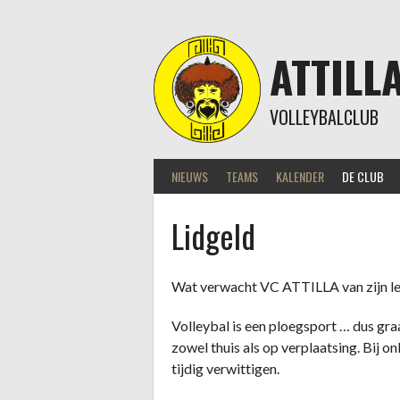
Skip
to
content
ATTILL
VOLLEYBALCLUB
NIEUWS
TEAMS
KALENDER
DE CLUB
Lidgeld
Wat verwacht VC ATTILLA van zijn l
Volleybal is een ploegsport … dus gra
zowel thuis als op verplaatsing. Bij 
tijdig verwittigen.