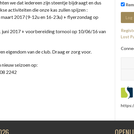
ten we dat iedereen zijn steentje bijdraagt en dus
Rem
kse activiteiten die onze kas zullen spijzen :
aart 2017 (9-12u en 16-23u) + flyerzondag op
Regist
ni 2017 + voorbereiding tornooi op 10/06/16 van
Lost P
Connec
ven eigendom van de club. Draag er zorg voor.
n nieuw seizoen op:
08 2242
https:
026
OPENL