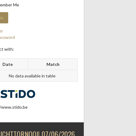
ember Me
er
assword
t with:
Date
Match
No data available in table
//www.stido.be
UCHTTORNOOI! 07/06/2026