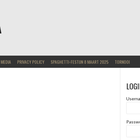
A
MEDIA
PRIVACY POLICY
SPAGHETTI-FESTIJN 8 MAART 2025
TORNOOI
LOGI
Usern
Passw