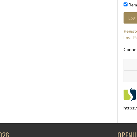
Rem
Regist
Lost P
Connec
https:
026
OPENL