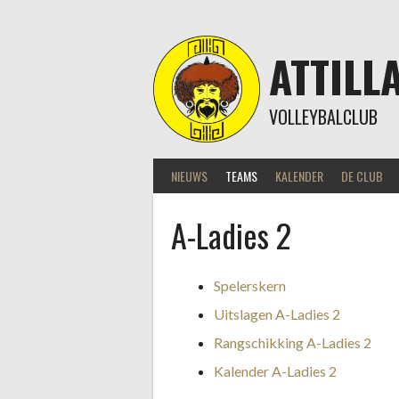
Skip
to
content
ATTILL
VOLLEYBALCLUB
NIEUWS
TEAMS
KALENDER
DE CLUB
A-Ladies 2
Spelerskern
Uitslagen A-Ladies 2
Rangschikking A-Ladies 2
Kalender A-Ladies 2