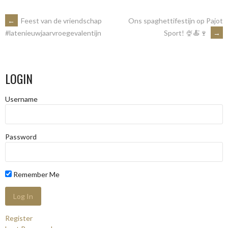
POST
←
Feest van de vriendschap
Ons spaghettifestijn op Pajot
Sport! 🍨🍝🍷
→
#latenieuwjaarvroegevalentijn
NAVIGATION
LOGIN
Username
Password
Remember Me
Register