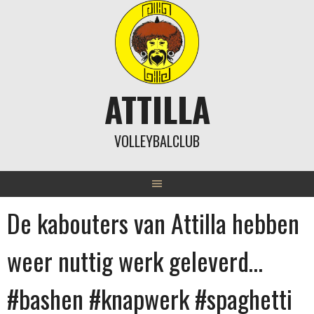
Skip
to
content
ATTILLA
VOLLEYBALCLUB
De kabouters van Attilla hebben
weer nuttig werk geleverd…
#bashen #knapwerk #spaghetti