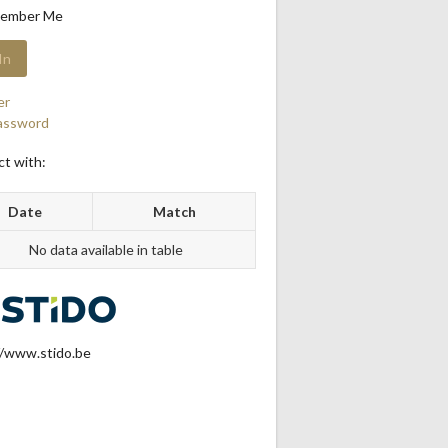
ember Me
er
assword
t with:
Date
Match
No data available in table
//www.stido.be