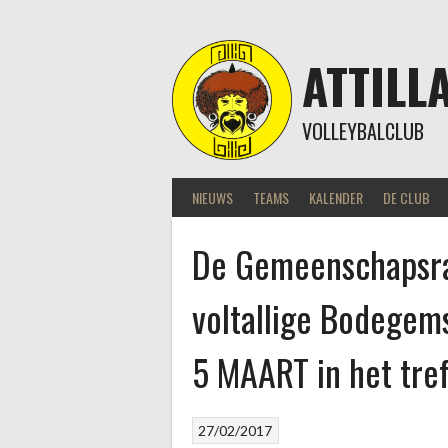
Skip
to
content
ATTILL
VOLLEYBALCLUB
NIEUWS
TEAMS
KALENDER
DE CLUB
De Gemeenschapsra
voltallige Bodegem
5 MAART in het tr
27/02/2017