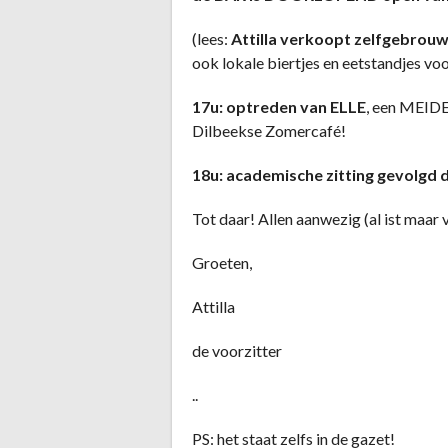
(lees:
Attilla verkoopt zelfgebrouw
ook lokale biertjes en eetstandjes vo
17u: optreden van ELLE
, een MEID
Dilbeekse Zomercafé!
18u: academische zitting gevolgd
Tot daar! Allen aanwezig (al ist maar
Groeten,
Attilla
de voorzitter
..
PS: het staat zelfs in de gazet!