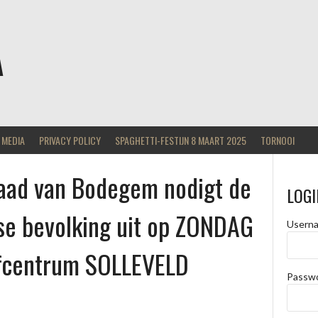
A
MEDIA
PRIVACY POLICY
SPAGHETTI-FESTIJN 8 MAART 2025
TORNOOI
ad van Bodegem nodigt de
LOGI
se bevolking uit op ZONDAG
Usern
efcentrum SOLLEVELD
Passw