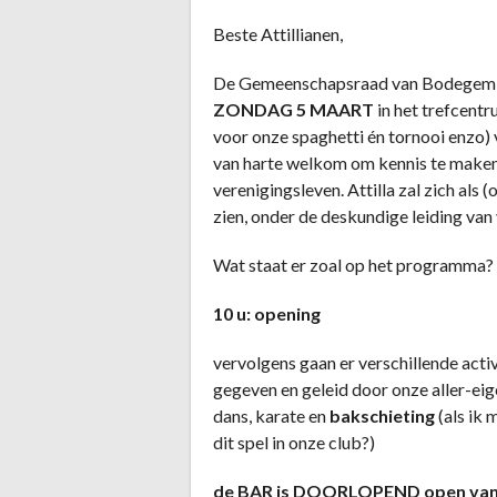
Beste Attillianen,
De Gemeenschapsraad van Bodegem no
ZONDAG 5 MAART
in het trefcent
voor onze spaghetti én tornooi enzo) v
van harte welkom om kennis te maken
verenigingsleven. Attilla zal zich al
zien, onder de deskundige leiding van
Wat staat er zoal op het programma?
10 u: opening
vervolgens gaan er verschillende act
gegeven en geleid door onze aller-ei
dans, karate en
bakschieting
(als ik 
dit spel in onze club?)
de BAR is DOORLOPEND open van