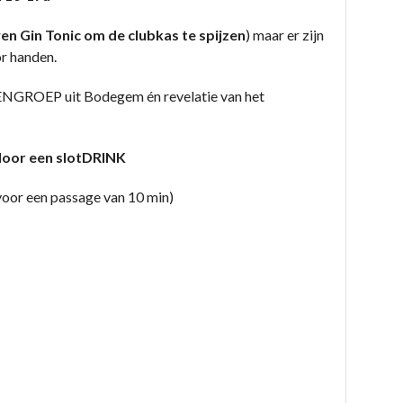
en Gin Tonic om de clubkas te spijzen
) maar er zijn
or handen.
ENGROEP uit Bodegem én revelatie van het
 door een slotDRINK
 voor een passage van 10 min)