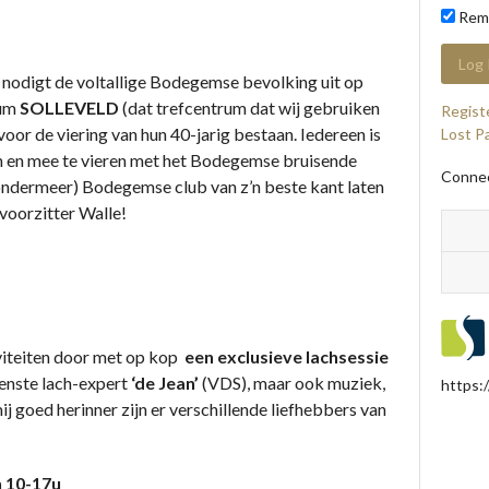
Rem
digt de voltallige Bodegemse bevolking uit op
rum
SOLLEVELD
(dat trefcentrum dat wij gebruiken
Regist
oor de viering van hun 40-jarig bestaan. Iedereen is
Lost P
 en mee te vieren met het Bodegemse bruisende
Connec
s (ondermeer) Bodegemse club van z’n beste kant laten
 voorzitter Walle!
iviteiten door met op kop
een exclusieve lachsessie
genste lach-expert
‘de Jean’
(VDS), maar ook muziek,
https:
mij goed herinner zijn er verschillende liefhebbers van
 10-17u